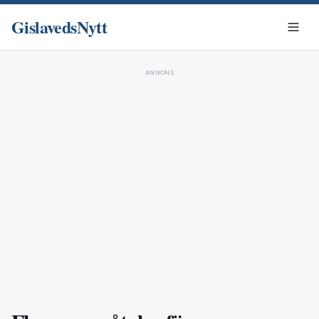
GislavedsNytt
ANNONS