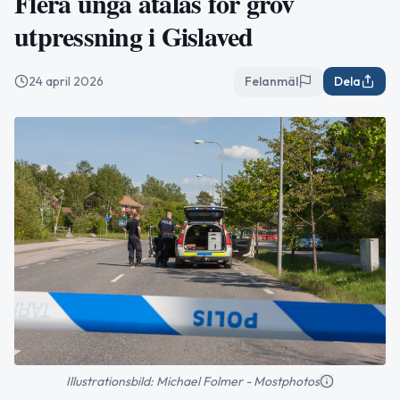
Flera unga åtalas för grov
utpressning i Gislaved
24 april 2026
Felanmäl
Dela
Illustrationsbild: Michael Folmer - Mostphotos