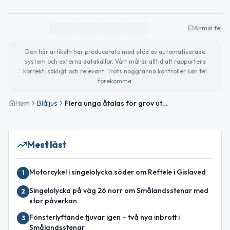
Anmäl fel
Den här artikeln har producerats med stöd av automatiserade
system och externa datakällor. Vårt mål är alltid att rapportera
korrekt, sakligt och relevant. Trots noggranna kontroller kan fel
förekomma.
Hem
Blåljus
Flera unga åtalas för grov utpressning i Gislaved
Mest läst
Motorcykel i singelolycka söder om Reftele i Gislaved
1
Singelolycka på väg 26 norr om Smålandsstenar med
2
stor påverkan
Fönsterlyftande tjuvar igen – två nya inbrott i
3
Smålandsstenar