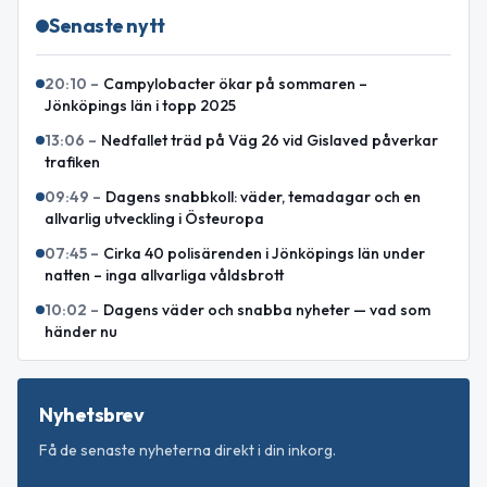
Senaste nytt
20:10
–
Campylobacter ökar på sommaren –
Jönköpings län i topp 2025
13:06
–
Nedfallet träd på Väg 26 vid Gislaved påverkar
trafiken
09:49
–
Dagens snabbkoll: väder, temadagar och en
allvarlig utveckling i Östeuropa
07:45
–
Cirka 40 polisärenden i Jönköpings län under
natten – inga allvarliga våldsbrott
10:02
–
Dagens väder och snabba nyheter — vad som
händer nu
Nyhetsbrev
Få de senaste nyheterna direkt i din inkorg.