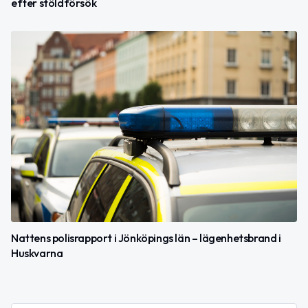
efter stöldförsök
Nattens polisrapport i Jönköpings län – lägenhetsbrand i
Huskvarna